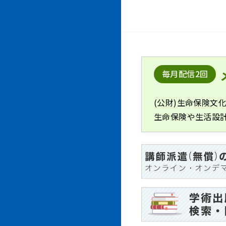
毎月配信2回
(公財)生命保険文
生命保険や生活設