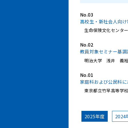
No.03
高校生・新社会人向け電
生命保険文化センタ
No.02
教員対象セミナー基調
明治大学 浅井 義裕
No.01
家庭科および公民科に
東京都立竹早高等学校
2025年度
202