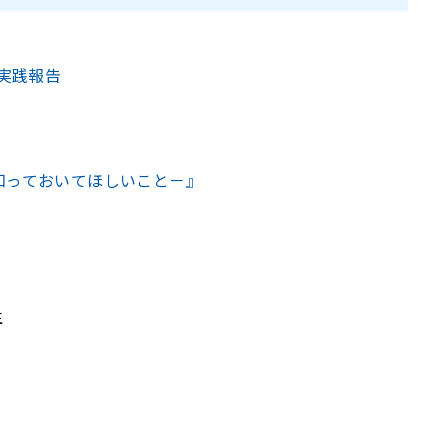
業実践報告
知っておいてほしいこと－』
生