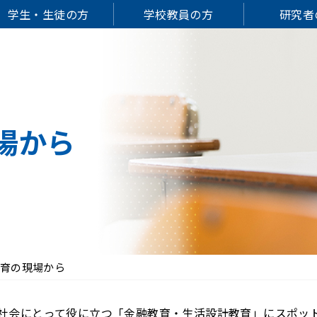
学生・生徒の方
学校教員の方
研究者
場から
育の現場から
社会にとって役に立つ「金融教育・生活設計教育」にスポッ