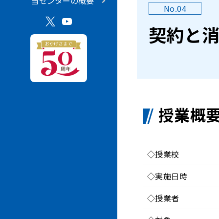
当センターの概要
No.04
契約と
授業概
◇授業校
◇実施日時
◇授業者