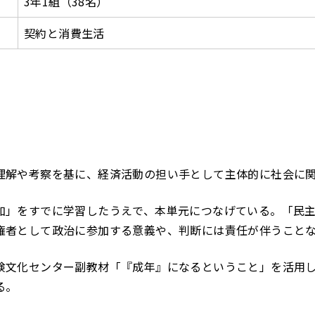
3年1組（38名）
契約と消費生活
理解や考察を基に、経済活動の担い手として主体的に社会に
加」をすでに学習したうえで、本単元につなげている。「民主
権者として政治に参加する意義や、判断には責任が伴うこと
険文化センター副教材「『成年』になるということ」を活用
る。