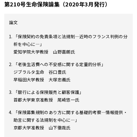
第210号生命保険論集（2020年3月発行）
論文
「保険契約の免責条項と法規制―近時のフランス判例の分
析を中心に―」
愛知学院大学教授 山野嘉朗氏
「老後生活費への不安感に関する定量的分析」
ジブラルタ生命 谷口豊氏
早稲田大学教授 大塚忠義氏
「銀行による保険販売と顧客保護」
首都大学東京准教授 尾崎悠一氏
「保険募集規制のあり方に関する基礎的考察―情報提供・
助言に関する法規制を中心に―」
京都大学准教授 山下徹哉氏