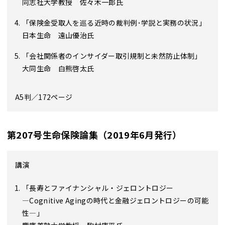
同志社大学教授 佐々木一郎氏
「保険金受取人を巡る近時の裁判例･学説と実務の状況」
日本生命 遠山優治氏
「会社関係者のインサイダー取引規制と未然防止体制」
大同生命 白熊啓太氏
A5判／172ページ
第207号生命保険論集（2019年6月発行）
講演
「長寿とファイナンシャル・ジェロントロジー
―Cognitive Agingの時代と金融ジェロントロジーの可能
性―」