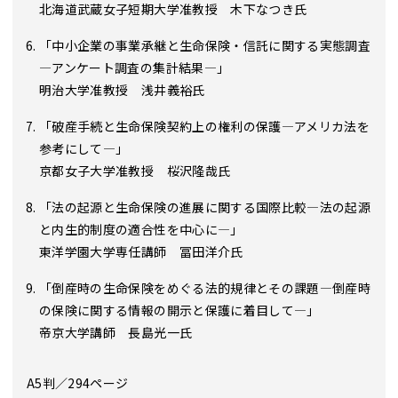
北海道武蔵女子短期大学准教授 木下なつき氏
「中小企業の事業承継と生命保険・信託に関する実態調査
―アンケート調査の集計結果―」
明治大学准教授 浅井義裕氏
「破産手続と生命保険契約上の権利の保護―アメリカ法を
参考にして―」
京都女子大学准教授 桜沢隆哉氏
「法の起源と生命保険の進展に関する国際比較―法の起源
と内生的制度の適合性を中心に―」
東洋学園大学専任講師 冨田洋介氏
「倒産時の生命保険をめぐる法的規律とその課題―倒産時
の保険に関する情報の開示と保護に着目して―」
帝京大学講師 長島光一氏
A5判／294ページ