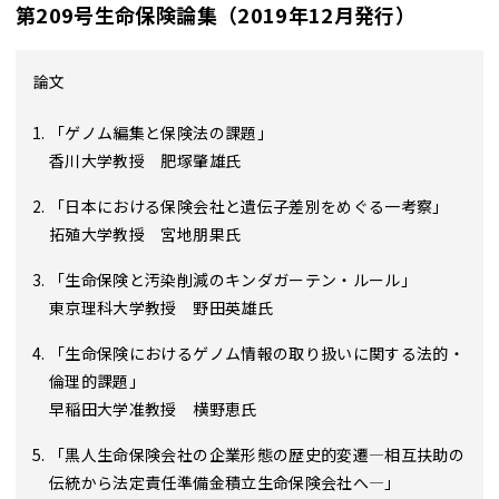
第209号生命保険論集（2019年12月発行）
論文
「ゲノム編集と保険法の課題」
香川大学教授 肥塚肇雄氏
「日本における保険会社と遺伝子差別をめぐる一考察」
拓殖大学教授 宮地朋果氏
「生命保険と汚染削減のキンダガーテン・ルール」
東京理科大学教授 野田英雄氏
「生命保険におけるゲノム情報の取り扱いに関する法的・
倫理的課題」
早稲田大学准教授 横野恵氏
「黒人生命保険会社の企業形態の歴史的変遷―相互扶助の
伝統から法定責任準備金積立生命保険会社へ―」