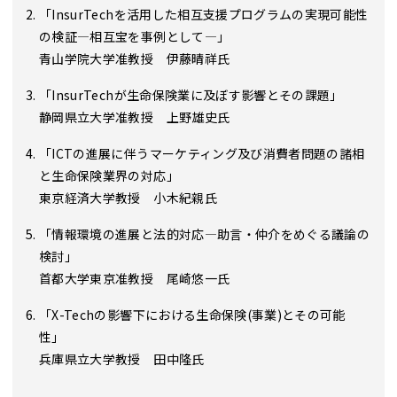
「InsurTechを活用した相互支援プログラムの実現可能性
の検証―相互宝を事例として―」
青山学院大学准教授 伊藤晴祥氏
「InsurTechが生命保険業に及ぼす影響とその課題」
静岡県立大学准教授 上野雄史氏
「ICTの進展に伴うマーケティング及び消費者問題の諸相
と生命保険業界の対応」
東京経済大学教授 小木紀親氏
「情報環境の進展と法的対応―助言・仲介をめぐる議論の
検討」
首都大学東京准教授 尾崎悠一氏
「X-Techの影響下における生命保険(事業)とその可能
性」
兵庫県立大学教授 田中隆氏