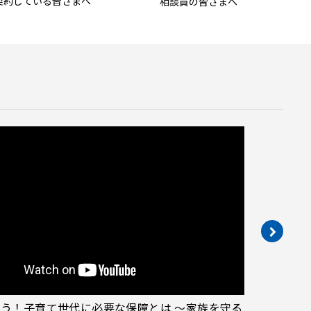
契約している
皆さまへ
相談員の皆さまへ
う！子育て世代に必要な保障とは ～家族を守る
死亡