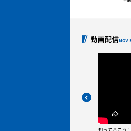
生命
動画配信
MOVI
れない！？ よくある相談事例から
知っておこう