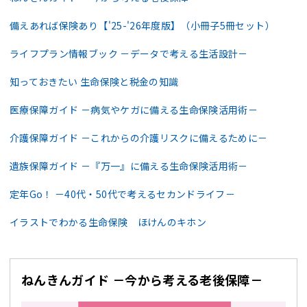
備えあれば保険あり【'25-'26年度版】（小冊子5冊セット）
ライフプラン情報ブック －データで考える生活設計－
知っておきたい 生命保険と税金の知識
医療保障ガイド －病気やケガに備える生命保険活用術－
介護保障ガイド －これからの介護リスクに備えるために－
遺族保障ガイド －『万一』に備える生命保険活用術－
定年Go！ －40代・50代で考えるセカンドライフ－
イラストでわかる生命保険 ほけんのキホン
ねんきんガイド －今から考える老後保障－