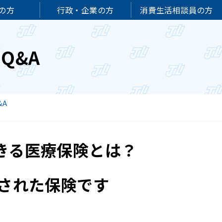
の方
行政・企業の方
消費生活相談員の方
Q&A
&A
きる医療保険とは？
定された保険です