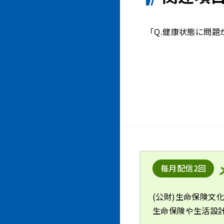
「Q.健康状態に問
毎月配信2回
(公財)生命保険文
生命保険や生活設