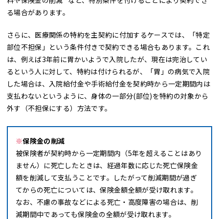
料や保険金の削減
など、特別条件を付けることにより契約でき
る場合があります。
さらに、医療関係の特約を主契約に付加するケースでは、「特定
部位不担保」という条件付きで契約できる場合もあります。これ
は、例えば3年前に胃かいようで入院したが、現在は完治してい
るという人に対して、特約は付けられるが、「胃」の病気で入院
した場合は、入院給付金や手術給付金を契約時から一定期間内は
支払わないというように、身体の一部分(部位)を特約の対象から
外す（不担保にする）方法です。
※
保険金の削減
被保険者が契約時から一定期間内（5年を超えることはあり
ません）に死亡したときは、経過年数に応じた死亡保険金
額を削減して支払うことです。したがって削減期間が過ぎ
てからの死亡については、保険金額全額が受け取れます。
なお、不慮の事故などによる死亡・高度障害の場合は、削
減期間中であっても保険金の全額が受け取れます。