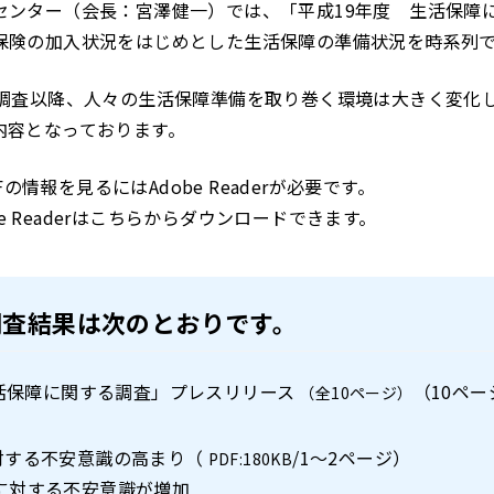
センター（会長：宮澤健一）では、「平成19年度 生活保障
保険の加入状況をはじめとした生活保障の準備状況を時系列
）調査以降、人々の生活保障準備を取り巻く環境は大きく変化
内容となっております。
Fの情報を見るにはAdobe Readerが必要です。
e Readerは
こちら
からダウンロードできます。
調査結果は次のとおりです。
生活保障に関する調査」プレスリリース
（10ペー
（全10ページ）
対する不安意識の高まり（
/1～2ページ）
PDF:180KB
に対する不安意識が増加