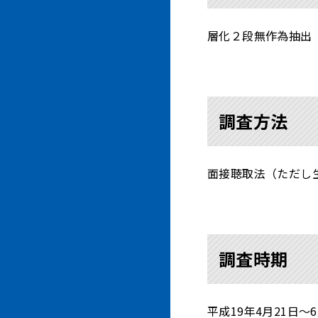
層化２段無作為抽出
調査方法
面接聴取法（ただし
調査時期
平成19年4月21日～6