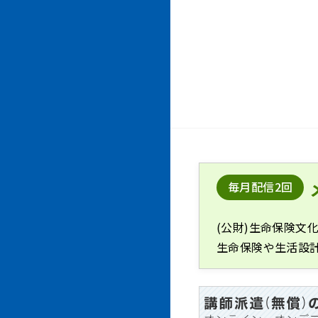
毎月配信2回
(公財)生命保険文
生命保険や生活設