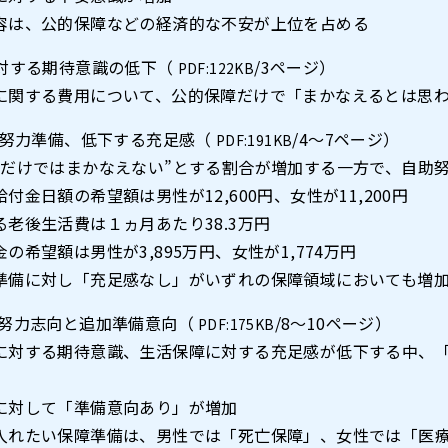
容は、公的保障などの経済的な不安が上位を占める
に対する期待意識の低下（
/3ページ）
PDF:122KB
に関する費用について、公的保障だけで「まかなえるとは思
自助努力準備、低下する充足感（
/4～7ページ）
PDF:191KB
障だけではまかなえない”とする割合が増加する一方で、自助
付金日額の希望額は男性が12,600円、女性が11,200円
る老後生活費は１ヵ月あたり38.3万円
の希望額は男性が3,895万円、女性が1,774万円
準備に対し「充足感なし」がいずれの保障領域においても増
助努力志向と追加準備意向（
/8～10ページ）
PDF:175KB
に対する期待意識、生活保障に対する充足感が低下する中、
に対して「準備意向あり」が増加
入れたい保障準備は、男性では「死亡保障」、女性では「医