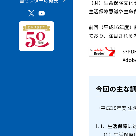
当センターの概要
（財）生命保険文化
生活保障意識や生命
前回（平成16年度
ており、注目される
※PD
Adob
今回の主な
「平成19年度 
I．生活保障に
（1）生活保障