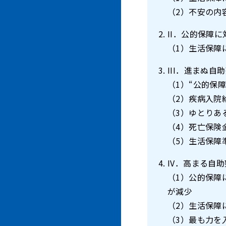
（2）不安の内
II．公的保障
（1）生活保障
III．進まぬ
（1）“公的保
（2）疾病入院給
（3）ゆとりあ
（4）死亡保険金
（5）生活保障
IV．高まる自
（1）公的保障
が減少
（2）生活保障
（3）最も力を