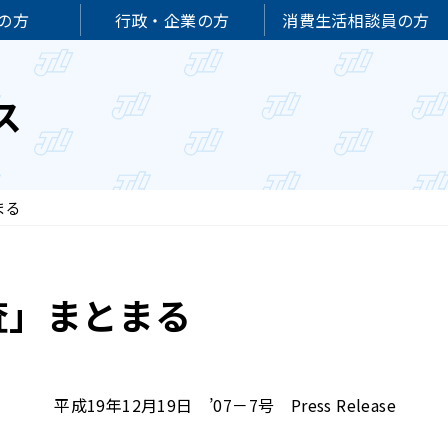
の方
行政・企業の方
消費生活相談員の方
ス
まる
査」まとまる
平成19年12月19日 ’07－7号 Press Release