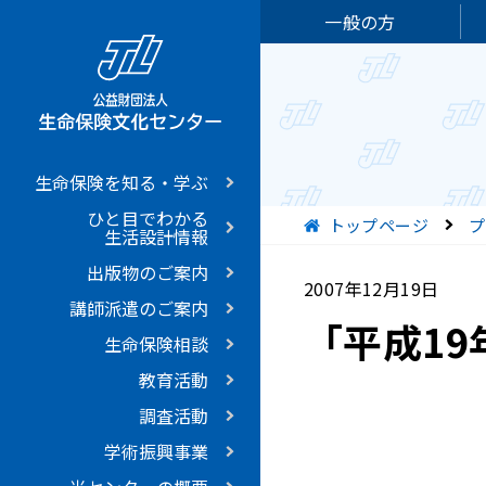
一般の方
生命保険を知る・学ぶ
ひと目でわかる
現在位置
トップページ
プ
生活設計情報
出版物のご案内
2007年12月19日
講師派遣のご案内
「平成1
生命保険相談
教育活動
調査活動
学術振興事業