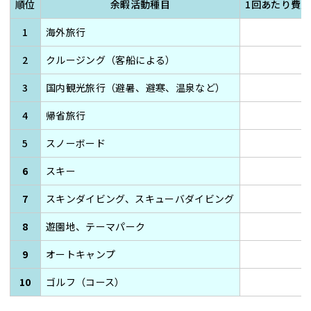
順位
余暇活動種目
1回あたり費
1
海外旅行
1
2
クルージング（客船による）
3
国内観光旅行（避暑、避寒、温泉など）
4
帰省旅行
5
スノーボード
6
スキー
7
スキンダイビング、スキューバダイビング
8
遊園地、テーマパーク
9
オートキャンプ
10
ゴルフ（コース）