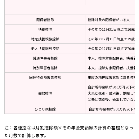
配偶者控除
控除対象の配偶者がいる人
扶養控除
その年の12月31日時点で16歳
特定扶養親族控除
その年の12月31日時点で19歳
老人扶養親族控除
その年の12月31日時点で70
普通障害者控除
本人、控除対象配偶者、扶養親
特別障害者控除
本人、控除対象配偶者、扶養親
同居特別障害者控除
重度の精神障害状態にある控除
合計所得金額が500万円以下の
寡婦控除
①夫と死別・離別後、婚姻して
②夫と死別後、婚姻していない
ひとり親控除
合計所得金額が500万円以下の
注：各種控除は月割控除額×その年金支給額の計算の基礎となっ
た月数で計算します。