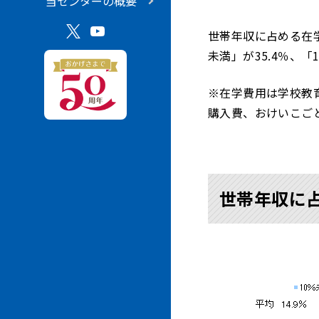
当センターの概要
世帯年収に占める在学
未満」が35.4％、「
※在学費用は学校教
購入費、おけいこご
世帯年収に