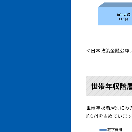
＜日本政策金融公庫／
世帯年収階
世帯年収階層別にみた
約1/4を占めてい