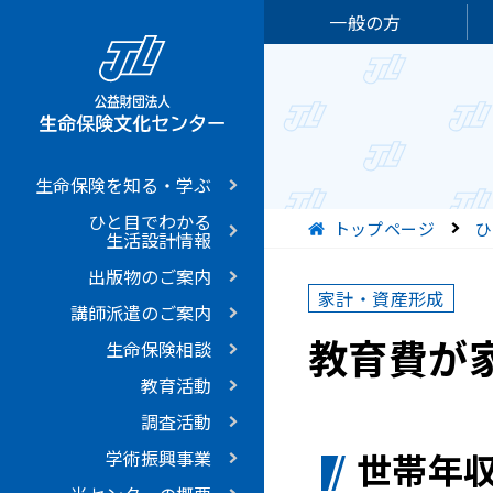
一般の方
生命保険を知る・学ぶ
ひと目でわかる
現在位置
トップページ
ひ
生活設計情報
出版物のご案内
家計・資産形成
講師派遣のご案内
教育費が
生命保険相談
教育活動
調査活動
世帯年
学術振興事業