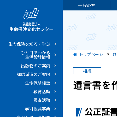
一般の方
生命保険を知る・学ぶ
ひと目でわかる
現在位置
トップページ
ひ
生活設計情報
出版物のご案内
相続
講師派遣のご案内
遺言書を
生命保険相談
教育活動
調査活動
公正証書
学術振興事業