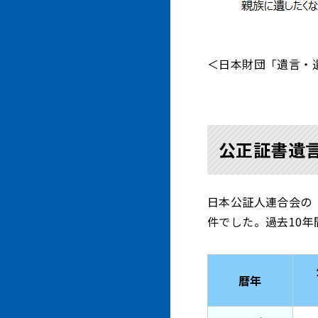
＜日本財団「遺言・遺
公正証書遺
日本公証人連合会の「
件でした。過去10
暦年