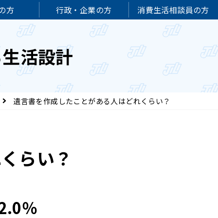
の方
行政・企業の方
消費生活相談員の方
る生活設計
遺言書を作成したことがある人はどれくらい？
れくらい？
.0％