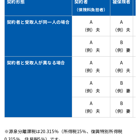
契約形態
契約者
被保険者
満
受
（保険料負担者）
契約者と受取人が同一人の場合
A
A
（例）夫
（例）夫
A
B
（例）夫
（例）妻
契約者と受取人が異なる場合
A
A
（例）夫
（例）夫
A
B
（例）夫
（例）妻
A
B
（例）夫
（例）妻
※源泉分離課税は20.315％（所得税15％、復興特別所得税
0.315％、住民税5％）です。