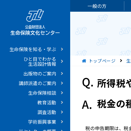
一般の方
生命保険を知る・学ぶ
ひと目でわかる
現在位置
トップページ
生
生活設計情報
出版物のご案内
所得税
講師派遣のご案内
生命保険相談
税金の
教育活動
調査活動
学術振興事業
税の申告期限は、税