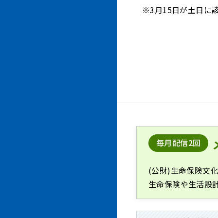
※
3月15日が土日
毎月配信2回
(公財)生命保険文
生命保険や生活設