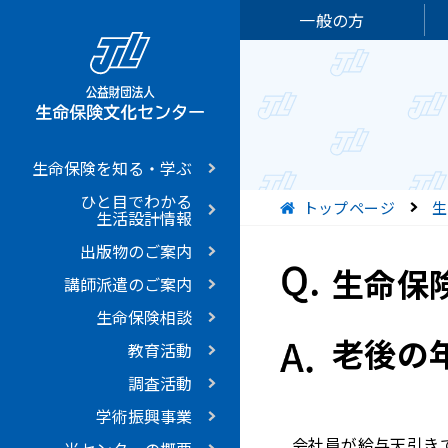
一般の方
生命保険を知る・学ぶ
ひと目でわかる
現在位置
トップページ
生
生活設計情報
出版物のご案内
生命保
講師派遣のご案内
生命保険相談
老後の
教育活動
調査活動
学術振興事業
会社員が給与天引き