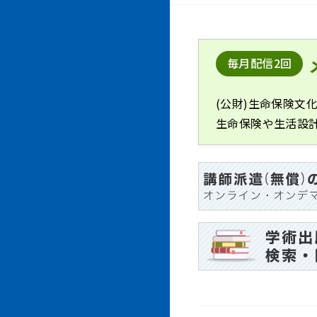
毎月配信2回
(公財)生命保険文
生命保険や生活設