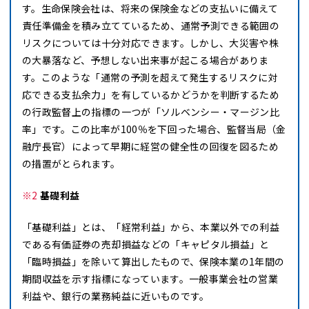
す。生命保険会社は、将来の保険金などの支払いに備えて
責任準備金を積み立てているため、通常予測できる範囲の
リスクについては十分対応できます。しかし、大災害や株
の大暴落など、予想しない出来事が起こる場合がありま
す。このような「通常の予測を超えて発生するリスクに対
応できる支払余力」を有しているかどうかを判断するため
の行政監督上の指標の一つが「ソルベンシー・マージン比
率」です。この比率が100％を下回った場合、監督当局（金
融庁長官）によって早期に経営の健全性の回復を図るため
の措置がとられます。
※2
基礎利益
「基礎利益」とは、「経常利益」から、本業以外での利益
である有価証券の売却損益などの「キャピタル損益」と
「臨時損益」を除いて算出したもので、保険本業の1年間の
期間収益を示す指標になっています。一般事業会社の営業
利益や、銀行の業務純益に近いものです。