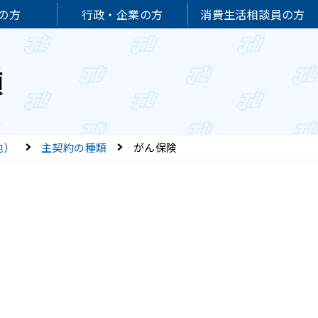
の方
行政・企業の方
消費生活相談員の方
類
他）
主契約の種類
がん保険